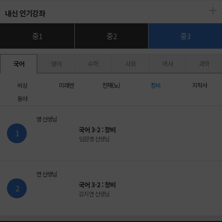
내신 인기강좌
중1
중2
중3
국어
영어
수학
사회
역사
과학
비상
미래엔
천재(노)
창비
지학사
동아
국어 3-2 : 창비
1
임원영 선생님
국어 3-2 : 창비
2
김지연 선생님