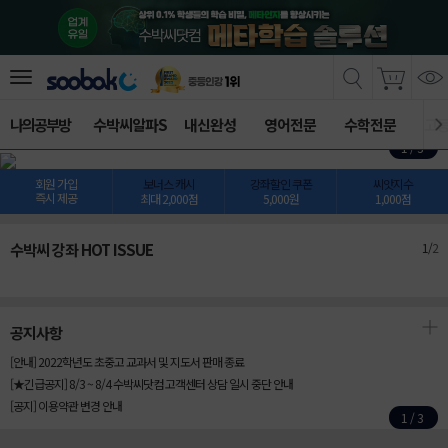
나의공부방
수박씨알파S
내신완성
영어전문
수학전문
고
1
/
3
회원 가입
보너스 캐시
강좌할인 쿠폰
씨앗지수
즉시 제공
최대 2,000점
5,000원
1,000점
수박씨 강좌 HOT ISSUE
1
/
2
공지사항
[안내] 2022학년도 초중고 교과서 및 지도서 판매 종료
[★긴급공지] 8/3 ~ 8/4 수박씨닷컴 고객센터 상담 일시 중단 안내
[공지] 이용약관 변경 안내
1
/
3