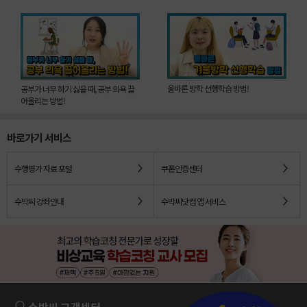
5위
원소
6위
사회
7위
이온
올바른 방학 선행학습 방법!
공부가 너무 하기 싫을 때, 공부 의욕 끌
어올리는 방법!
8위
소화
9위
자기장
바로가기 서비스
10위
국어
수행평가 자료 포털
쿠폰인증센터
1위
과학
수박씨 강좌안내
수박씨닷컴 앱 서비스