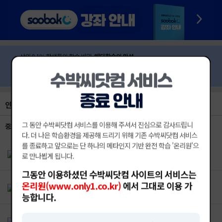
수박씨닷컴 서비스
종료 안내
인기 교재 BEST
그 동안 수박씨닷컴 서비스를 이용해 주셔서 진심으로 감사드립니
중1
중2
중3
초1
초2
초3
초4
초5
초6
고등
다. 더 나은 학습환경을 제공해 드리기 위해 기존 수박씨닷컴 서비스
를 종료하고 앞으로는 단 하나의 메타인지 기반 완전 학습 '온리원'으
[2026] 오투 중등 과학 2-2 (2022개정)
로 만나뵙게 됩니다.
출판사 : 비상교육
그동안 이용하셨던 수박씨닷컴 사이트의 서비스는
[2026] 한끝 중등 역사 ②-2 (2022개정)
온리원(www.only1.co.kr)
에서 그대로 이용 가
출판사 : 비상교육
능합니다.
[2026] 한끝 중등 사회 ②-2 (2022개정)